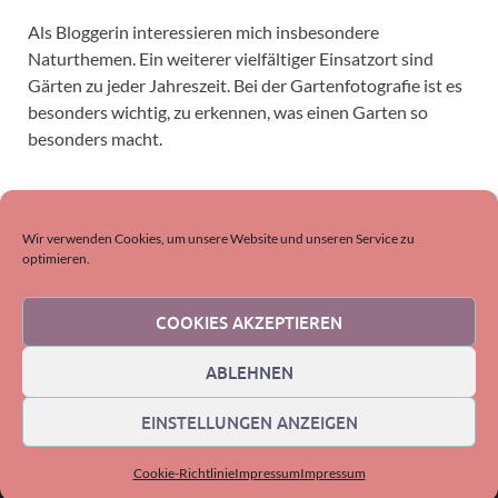
Als Bloggerin interessieren mich insbesondere
Naturthemen. Ein weiterer vielfältiger Einsatzort sind
Gärten zu jeder Jahreszeit. Bei der Gartenfotografie ist es
besonders wichtig, zu erkennen, was einen Garten so
besonders macht.
SUCHEN
Wir verwenden Cookies, um unsere Website und unseren Service zu
optimieren.
COOKIES AKZEPTIEREN
ABLEHNEN
EINSTELLUNGEN ANZEIGEN
Copyright © 2026
DornenProjekt-Natur
.
Mit Stolz präsentiert von
WordPress
und
HitMag
.
Cookie-Richtlinie
Impressum
Impressum