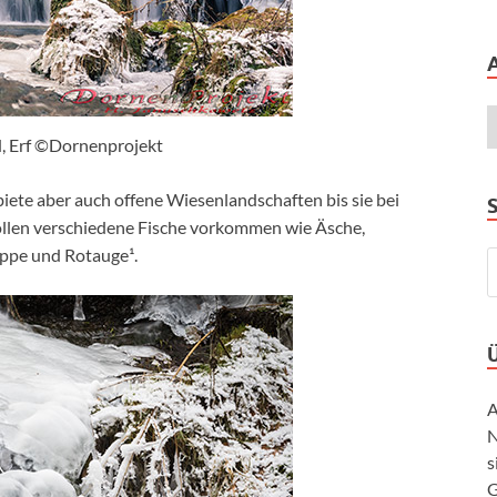
, Erf ©Dornenprojekt
biete aber auch offene Wiesenlandschaften bis sie bei
sollen verschiedene Fische vorkommen wie Äsche,
oppe und Rotauge¹.
A
N
s
G