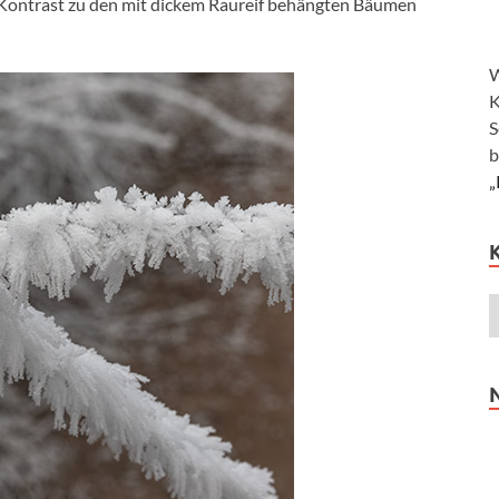
 Kontrast zu den mit dickem Raureif behängten Bäumen
W
K
S
b
„