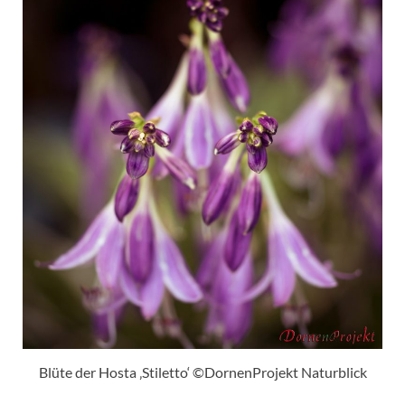
Blüte der Hosta ‚Stiletto‘ ©DornenProjekt Naturblick