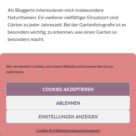
Als Bloggerin interessieren mich insbesondere
Naturthemen. Ein weiterer vielfältiger Einsatzort sind
Gärten zu jeder Jahreszeit. Bei der Gartenfotografie ist es
besonders wichtig, zu erkennen, was einen Garten so
besonders macht.
SUCHEN
Wir verwenden Cookies, um unsere Website und unseren Service zu
optimieren.
COOKIES AKZEPTIEREN
ABLEHNEN
EINSTELLUNGEN ANZEIGEN
Copyright © 2026
DornenProjekt-Natur
.
Mit Stolz präsentiert von
WordPress
und
HitMag
.
Cookie-Richtlinie
Impressum
Impressum